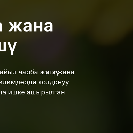
а жана
шү
ыл чарба жүргүзүү жана
билимдерди колдонуу
нча ишке ашырылган