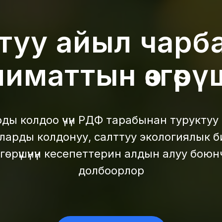
туу айыл чарб
лиматтын өзгөрү
ды колдоо үчүн РДФ тарабынан туруктуу ай
арды колдонуу, салттуу экологиялык 
гөрүшүнүн кесепеттерин алдын алуу бою
долбоорлор