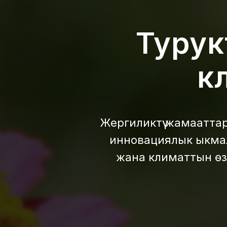
Турук
к
Жергиликтүү жамааттар
инновациялык ыкмал
жана климаттын өз