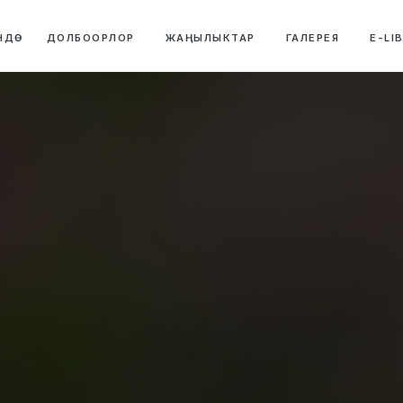
НДӨ
ДОЛБООРЛОР
ЖАҢЫЛЫКТАР
ГАЛЕРЕЯ
E-LI