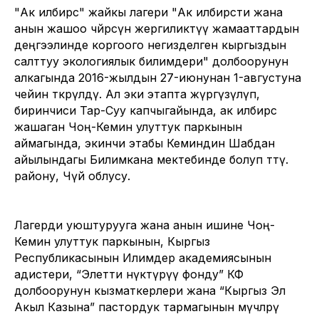
"Ак илбирс" жайкы лагери "Ак илбирсти жана
анын жашоо чөйрөсүн жергиликтүү жамааттардын
деңгээлинде коргоого негизделген кыргыздын
салттуу экологиялык билимдери" долбоорунун
алкагында 2016-жылдын 27-июнунан 1-августуна
чейин өткөрүлдү. Ал эки этапта жүргүзүлүп,
биринчиси Тар-Суу капчыгайында, ак илбирс
жашаган Чоң-Кемин улуттук паркынын
аймагында, экинчи этабы Кеминдин Шабдан
айылындагы Билимкана мектебинде болуп өттү.
району, Чүй облусу.
Лагерди уюштурууга жана анын ишине Чоң-
Кемин улуттук паркынын, Кыргыз
Республикасынын Илимдер академиясынын
адистери, “Элетти өнүктүрүү фонду” КФ
долбоорунун кызматкерлери жана “Кыргыз Эл
Акыл Казына” пастордук тармагынын мүчөлөрү