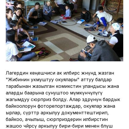
Лагердин кеңешчиси ак илбирс жөнүндө жазган
"Жибинин укмуштуу окуялары" аттуу балдар
тарабынан жазылган комикстин уландысы жана
аларды баарына сунуштоо мүмкүнчүлүгү
жагымдуу сюрприз болду. Алар өздөрүнүн бардык
байкоолорун фоторепортаждар, окуялар жана
ырлар, сүрөттөр аркылуу документтештирип,
байкоо, ачылыш, сюрприздерин илбирстин
жашоо чөйрөсү аркылуу бири-бири менен бөлүшө