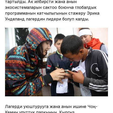
тартылды. Ак илбирсти жана анын
экосистемаларын сактоо боюнча глобалдык
программанын катчылыгынын стажеру Эрика
Унделанд лагердин лидери болуп калды.
Лагерди уюштурууга жана анын ишине Чоң-
Кемин улуттук паркынын, Кыргыз