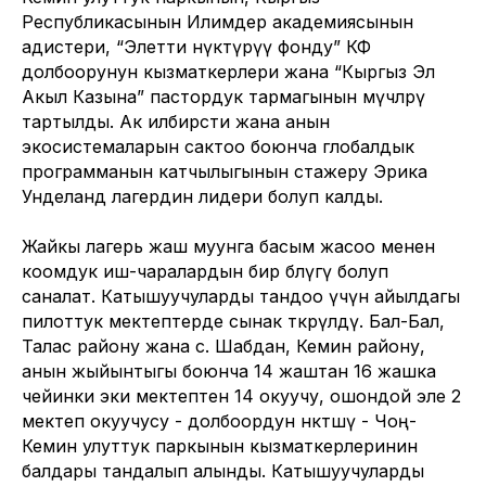
Республикасынын Илимдер академиясынын
адистери, “Элетти өнүктүрүү фонду” КФ
долбоорунун кызматкерлери жана “Кыргыз Эл
Акыл Казына” пастордук тармагынын мүчөлөрү
тартылды. Ак илбирсти жана анын
экосистемаларын сактоо боюнча глобалдык
программанын катчылыгынын стажеру Эрика
Унделанд лагердин лидери болуп калды.
Жайкы лагерь жаш муунга басым жасоо менен
коомдук иш-чаралардын бир бөлүгү болуп
саналат. Катышуучуларды тандоо үчүн айылдагы
пилоттук мектептерде сынак өткөрүлдү. Бал-Бал,
Талас району жана с. Шабдан, Кемин району,
анын жыйынтыгы боюнча 14 жаштан 16 жашка
чейинки эки мектептен 14 окуучу, ошондой эле 2
мектеп окуучусу - долбоордун өнөктөшү - Чоң-
Кемин улуттук паркынын кызматкерлеринин
балдары тандалып алынды. Катышуучуларды