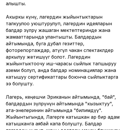
алышты.
Акыркы күнү, лагердин жыйынтыктарын
талкуулоо уюштурулуп, лагердин идеяларын
балдар өзүлөрү жашаган мектептеринде жана
жамааттарында улантышты. Балдардын
айтымында, буга дубал гезиттер,
фоторепортаждар, атүгүл чакан спектаклдер
аркылуу жетишүүгө болот. Лагердин
жыйынтыктоочу иш-чарасы сыйлык тапшыруу
аземи болуп, анда балдар номинациялар жана
катышуу сертификаттары боюнча сыйлыктарга
ээ болушту.
Лагерь, кеңешчи Эриканын айтымында, "бай",
балдардын өзүлөрүнүн айтымында "кызыктуу",
ата-энелеринин айтымында "билимдүү".
Жыйынтыгында, Лагерге катышкан ар бир адам
катышканга аябай капа болушту. Балдар