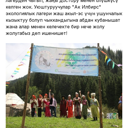
лагерден чыгып, жаңы достору менен бөлүшкүсү
келген жок. Уюштуруучулар "Ак Илбирс"
экологиялык лагери жаш акыл-эс үчүн ушунчалык
кызыктуу болуп чыккандыгына абдан кубанышат
жана алар менен келечекте бир нече жолу
жолугабыз деп ишенишет!