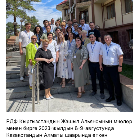
РДФ Кыргызстандын Жашыл Альянсынын мүчөлөрү
менен бирге 2023-жылдын 8-9-августунда
Казакстандын Алматы шаарында өткөн