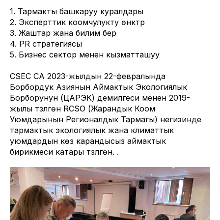
1. Тармакты башкаруу куралдары
2. Эксперттик коомчулукту өнүктүрүү
3. Жаштар жана билим берүү
4. PR стратегиясы
5. Бизнес сектор менен кызматташуу
CSEC CA 2023-жылдын 22-февралында
Борбордук Азиянын Аймактык Экологиялык
Борборунун (ЦАРЭК) демилгеси менен 2019-
жылы түзүлгөн RCSO (Жарандык Коом
Уюмдарынын Регионалдык Тармагы) негизинде
тармактык экологиялык жана климаттык
уюмдардын көз карандысыз аймактык
бирикмеси катары түзүлгөн. .