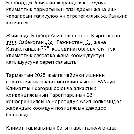
Борбордук Азиянын жарандык коомунун
климаттык тармагынын пландарын жана иш-
чараларын талкуулоо үчүн стратегиялык жыйынына
катышты.
Жыйында Борбор Азия өлкөлөрүнүн Кыргызстан
🇰🇬, Өзбекстан🇺🇿, Тажикстан🇹🇯 жана
Казакстандын🇰🇿 координаторлору улуттук
климаттык саясатка жана коомчулуктун
катышуусуна сереп салышты.
Тармактын 2025-жылга чейинки ишинин
стратегиялык планы иштелип чыгып, БУУнун
Климаттын өзгөрүшү боюнча алкактык
конвенциясынын Тараптарынын 28-
конференциясына Борбордук Азия чөлкөмүндөгү
жарандык коомдун позициясын даярдоо
башталды.
Климат тармагынын багыттары талкууланды: