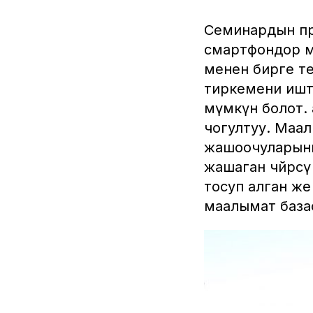
Семинардын пр
смартфондор ме
менен бирге те
тиркемени ишт
мүмкүн болот.
чогултуу. Маал
жашоочуларыны
жашаган чөйрө
тосуп алган же 
маалымат база