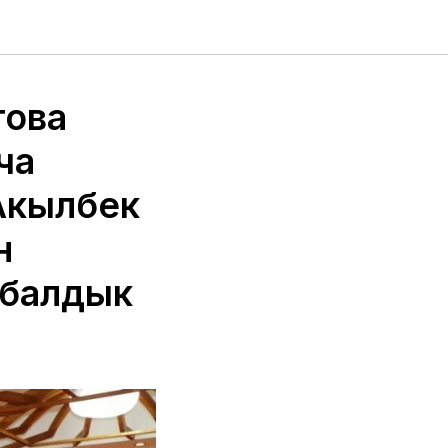
това
ча
 Акылбек
н
обалдык