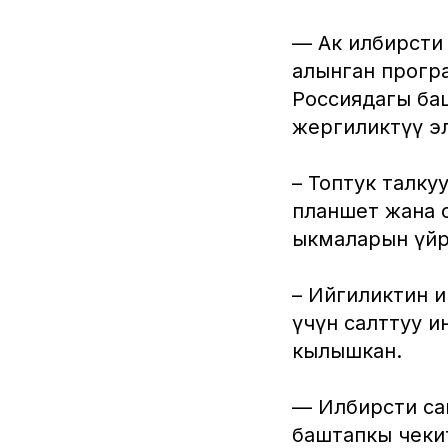
— Ак илбирсти
алынган прогр
Россиядагы ба
жергиликтүү э
– Топтук талку
планшет жана с
ыкмаларын үйр
– Ийгиликтин и
үчүн салттуу 
кылышкан.
— Илбирсти сак
баштапкы чеки