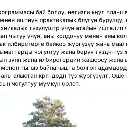
ограммасы бай болду, негизги көңүл планш
нен иштөөнүн практикалык бөлүгүнө бурулду,
хникалык түзүлүштөр үчүн атайын иштелип 
еп чыгуу үчүн, аны колдонуу менен аны ко
 ак илбирстерге байкоо жүргүзүү жана маа
ыматтарды чогултуу жана берүү түздөн-түз
н өзүнөн жана илбирстердин жашоосу жана 
сү менен тыгыз байланышта болгон адамдард
аны алыстан көргөндөрдөн түз жүргүзүлөт. Ош
сын чогултуу мүмкүн болот.