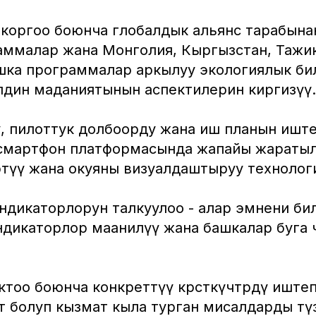
 коргоо боюнча глобалдык альянс тарабына
аммалар жана Монголия, Кыргызстан, Тажи
шка программалар аркылуу экологиялык бил
лдин маданиятынын аспектилерин киргизүү.
у, пилоттук долбоорду жана иш планын иште
мартфон платформасында жапайы жаратылышт
өтүү жана окуяны визуалдаштыруу технолог
ндикаторлорун талкуулоо - алар эмнени би
индикаторлор маанилүү жана башкалар буга
тоо боюнча конкреттүү көрсөткүчтөрдү иште
т болуп кызмат кыла турган мисалдарды түз