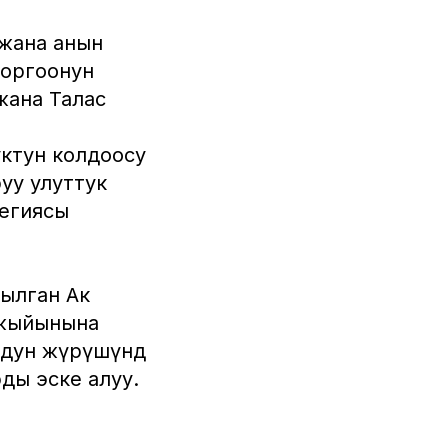
 жана анын
коргоонун
жана Талас
ктун колдоосу
уу улуттук
тегиясы
ылган Ак
 жыйынына
мдун жүрүшүндө
ды эске алуу.