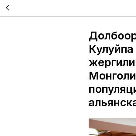
Долбоор
Кулуйпа
жергили
Монголи
популяц
альянск