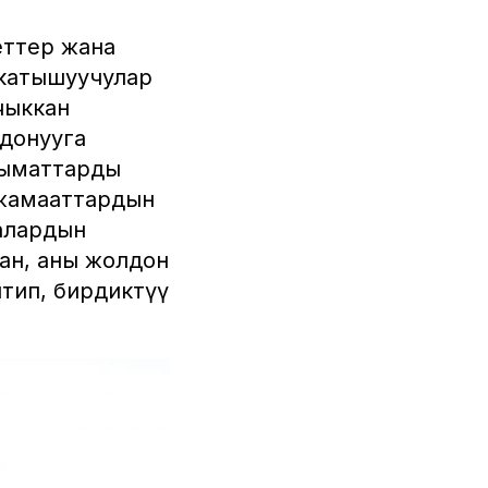
еттер жана
 катышуучулар
чыккан
лдонууга
лыматтарды
 жамааттардын
алардын
ан, аны жолдон
ентип, бирдиктүү