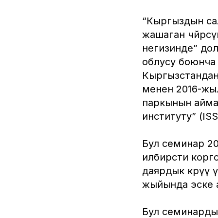
“Кыргыздын са
жашаган чөйрөс
негизинде” до
облусу боюнча
Кыргызстандан
менен 2016-жы
паркынын аймаг
институту” (IS
Бул семинар 2
илбирсти корг
даярдык көрүү
жыйында эске 
Бул семинарды