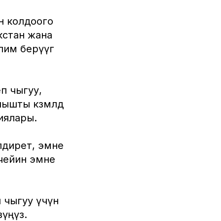
н колдоого
кстан жана
им берүүгө
п чыгуу,
ы көзөмөлдөө
иялары.
лдирет, эмне
 чейин эмне
п чыгуу үчүн
үңүз.