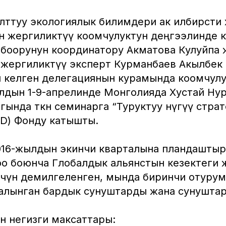
лттуу экологиялык билимдери ак илбирсти
үн жергиликтүү коомчулуктун деңгээлинде 
лбоорунун координатору Акматова Кулуйпа 
 жергиликтүү эксперт Курманбаев Акылбек
 келген делегациянын курамында коомчулу
лдын 1-9-апрелинде Монголияда Хустай Нур
ында өткөн семинарга “Туруктуу өнүгүү стра
SD) Фонду катышты.
016-жылдын экинчи кварталына пландаштыр
оо боюнча Глобалдык альянстын кезектеги
 үчүн демилгеленген, мында биринчи отуру
алынган бардык сунуштарды жана сунуштар
н негизги максаттары: