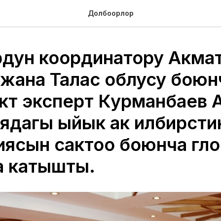
Долбоорлор
дун координатору Акма
 жана Талас облусу боюн
ктүү эксперт Курманбаев
ядагы ыйык ак илбирсти
иясын сактоо боюнча гл
а катышты.