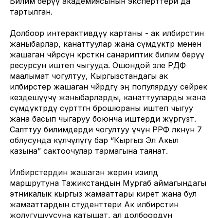
Билим берүү академиясынын эксперттери да
тартылган.
Долбоор интерактивдүү картаны - ак илбирстин
жаныбарлар, канаттуулар жана өсүмдүктөр менен
жашаган чөйрөсүн көрсөткөн санариптик билим берүү
ресурсун иштеп чыгууда. Ошондой эле РДФ
маалымат чогултуу, Кыргызстандагы ак
илбирстер жашаган чөйрөдөгү эң популярдуу сейрек
кездешүүчү жаныбарларды, канаттууларды жана
өсүмдүктөрдү сүрөттөгөн брошюраны иштеп чыгуу
жана басып чыгаруу боюнча иштерди жүргүзөт.
Салттуу билимдерди чогултуу үчүн РРФ өлкөнүн 7
облусунда өкүлчүлүгү бар “Кыргыз Эл Акыл
казына” сактоочулар тармагына таянат.
Илбирстердин жашаган жерин изилдөө
маршрутуна Тажикстандын Мургаб аймагындагы
этникалык кыргыз жамааттары кирет жана бул
жамааттардын студенттери Ак илбирстин
жолугушуусуна катышат, ал долбоордун