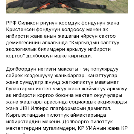
РРФ Силикон өрөөнүнүн коомдук фондунун жана
Кристенсен фондунун колдоосу менен ак
илбирсти жана анын жашаган чөйрөсүн сактоо
демилгесинин алкагында “Кыргыздын салттуу
экологиялык билимдери аркылуу илбирсти
коргоо” долбоорун ишке киргизди.
Долбоордун негизги максаты - эң популярдуу,
сейрек кездешүүчү жаныбарлар, канаттуулар
жана өсүмдүктөр жөнүндө жеткиликтүү маалымат
булактарын иштеп чыгуу жана жайылтуу аркылуу
ак илбирсти коргоо боюнча мектеп окуучулары
жана жаштары арасында социалдык акцияларды
жана JIBI Илбирс платформасын демилгелөө.
Кыргызстандын пилоттук аймактарында
илбирстердин мекени. Долбоорго пилоттук
мектептердин мугалимдери, КР УИАнын жана КР