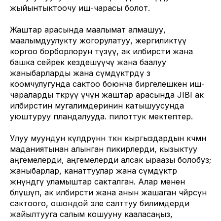
жыйынтыктоочу иш-чарасы болот.
Жаштар арасында маалымат алмашуу,
маалымдуулукту жогорулатуу, жергиликтүү
коргоо борборлорун түзүү, ак илбирсти жана
башка сейрек кездешүүчү жана баалуу
жаныбарларды жана өсүмдүктөрдү өз
коомчулугунда сактоо боюнча биргелешкен иш-
чараларды өткөрүү үчүн жаштар арасында JIBI ак
илбирстин мугалимдеринин катышуусунда
уюштуруу пландалууда. пилоттук мектептер.
Улуу муундун өкүлдөрүнөн өткөн кыргыздардын көчмөн
маданиятынан алынган пикирлерди, кызыктуу
аңгемелерди, аңгемелерди алсак ыраазы болобуз;
жаныбарлар, канаттуулар жана өсүмдүктөр
жөнүндөгү уламыштар сакталган. Алар менен
бөлүшүп, ак илбирсти жана анын жашаган чөйрөсүн
сактоого, ошондой эле салттуу билимдерди
жайылтууга салым кошууну кааласаңыз,