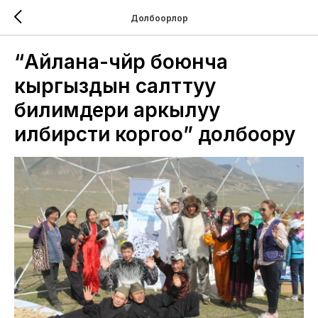
Долбоорлор
“Айлана-чөйрө боюнча
кыргыздын салттуу
билимдери аркылуу
илбирсти коргоо” долбоору