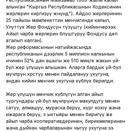
Республикасынын Мыйзамы) 1999-жылы кабыл
алынган "Кыргыз Республикасынын Кодексинин
жерлерин киргизүү жөнүндө"). Айдоо жерлеринин
25 пайызы мамлекеттин менчигинде калып,
Улуттук Жер Фондусун түзүштү (кийинчерээк
Айыл чарба жерлерин бөлүштүрүү Фондусу деп
аталып калган).
Жер реформасынын натыйжасында
республиканын дээрлик 5 миллион калкынын
ичинен 52% дан ашыгы же 510 миңге жакын үй-
бүлө жер үлүшүн алышкан. Аларга бардык үй-бүлө
мүчөлөрүн көрсөтүү менен пайдалануу укугуна,
андан кийин менчик укугуна күбөлүк берилди.
Жер үлүшүнө менчик күбөлүгүн алган айыл
тургундары үй-бүлө мүчөлөрүнүн макулдугу менен
сатуу, алмашуу, мураска берүү, күрөөгө коюу жана
ижарага берүү, өз ыктыяры менен биригүү же
айыл чарба кооперативдеринен, бирикмелеринен
жана дыйкан чарбаларынан чыгуу укугуна ээ