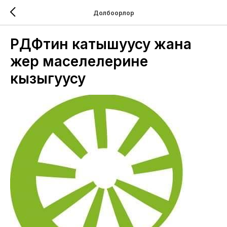
Долбоорлор
РДФтин катышуусу жана
жер маселелерине
кызыгуусу