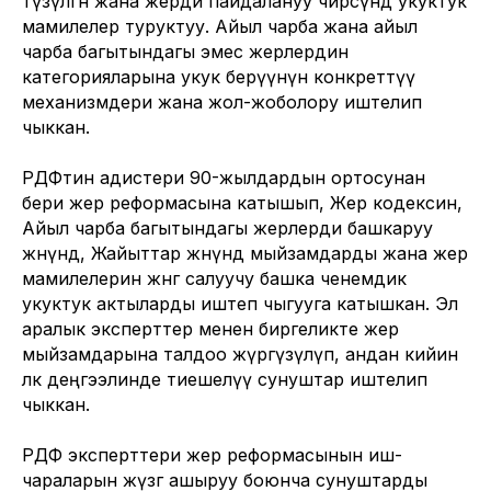
түзүлгөн жана жерди пайдалануу чөйрөсүндө укуктук
мамилелер туруктуу. Айыл чарба жана айыл
чарба багытындагы эмес жерлердин
категорияларына укук берүүнүн конкреттүү
механизмдери жана жол-жоболору иштелип
чыккан.
РДФтин адистери 90-жылдардын ортосунан
бери жер реформасына катышып, Жер кодексин,
Айыл чарба багытындагы жерлерди башкаруу
жөнүндө, Жайыттар жөнүндө мыйзамдарды жана жер
мамилелерин жөнгө салуучу башка ченемдик
укуктук актыларды иштеп чыгууга катышкан. Эл
аралык эксперттер менен биргеликте жер
мыйзамдарына талдоо жүргүзүлүп, андан кийин
өлкө деңгээлинде тиешелүү сунуштар иштелип
чыккан.
РДФ эксперттери жер реформасынын иш-
чараларын жүзөгө ашыруу боюнча сунуштарды