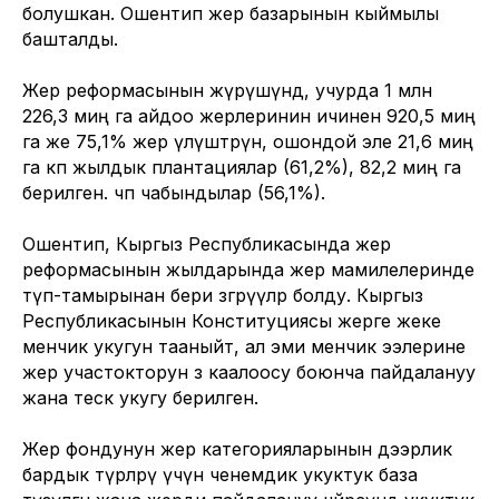
болушкан. Ошентип жер базарынын кыймылы
башталды.
Жер реформасынын жүрүшүндө, учурда 1 млн
226,3 миң га айдоо жерлеринин ичинен 920,5 миң
га же 75,1% жер үлүштөрүнө, ошондой эле 21,6 миң
га көп жылдык плантациялар (61,2%), 82,2 миң га
берилген. чөп чабындылар (56,1%).
Ошентип, Кыргыз Республикасында жер
реформасынын жылдарында жер мамилелеринде
түп-тамырынан бери өзгөрүүлөр болду. Кыргыз
Республикасынын Конституциясы жерге жеке
менчик укугун тааныйт, ал эми менчик ээлерине
жер участокторун өз каалоосу боюнча пайдалануу
жана тескөө укугу берилген.
Жер фондунун жер категорияларынын дээрлик
бардык түрлөрү үчүн ченемдик укуктук база