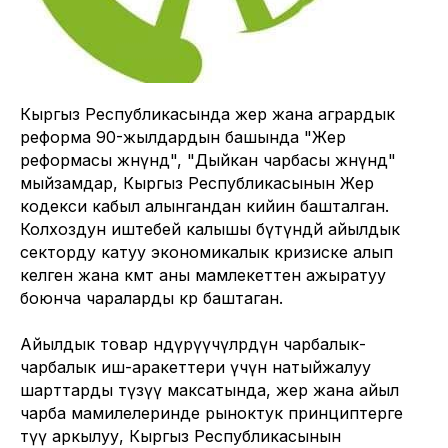
Кыргыз Республикасында жер жана агрардык
реформа 90-жылдардын башында "Жер
реформасы жөнүндө", "Дыйкан чарбасы жөнүндө"
мыйзамдар, Кыргыз Республикасынын Жер
кодекси кабыл алынгандан кийин башталган.
Колхоздун иштебей калышы бүтүндөй айылдык
секторду катуу экономикалык кризиске алып
келген жана өкмөт аны мамлекеттен ажыратуу
боюнча чараларды көрө баштаган.
Айылдык товар өндүрүүчүлөрдүн чарбалык-
чарбалык иш-аракеттери үчүн натыйжалуу
шарттарды түзүү максатында, жер жана айыл
чарба мамилелеринде рыноктук принциптерге
өтүү аркылуу, Кыргыз Республикасынын