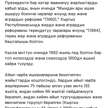
Президенти бир катар маанилүү жарлыктарды
кабыл алды, анын ичинде “Мындан ары ишке
ашыруу боюнча чаралар жөнүндө жер жана
агрардык реформа "(1992)," Кыргыз
Республикасында жерди жана агрардык
реформаны тереңдетүү чаралары жөнүндө "(1994),
терең жер жана агрардык реформанын
башталышы болгон.
Кыска мөөнөттүн ичинде 1992-жылы өлкөдө болгон бир
топ колхоздор жана совхоздор (600дөн ашык)
кайра түзүлдү.
Айыл чарба ишканаларына бекитилген
жайыттарды кошпогондо, бардык айыл чарба
жерлеринин 75 пайызы алгач узак мөөнөткө (55
жылга, андан кийин 99 жылга) пайдаланууга
берилип, андан кийин айыл тургундарынын жеке
менчигине өткөрүлүп берилген (Кыргыз